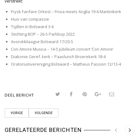
verstrekt:
Frysk Fanfare Orkest – Frisia meets Anglia 19-6 Martinikerk
Huis van compassie
Tsjillen in Bolsward 3-6
Stichting BOP – 26-5 Parkbop 2022
Avond4daagse Bolsward 17/20-5
Con Amore Musica – 14-5 Jubileum concert ‘Con Amore’
Diakonie Geref. kerk – Paaslunch Broerekerk 18-4
Oratoriumvereniging Bolsward – Matheus Passion 12/13-4
DEEL BERICHT
VORIGE
VOLGENDE
GERELATEERDE BERICHTEN