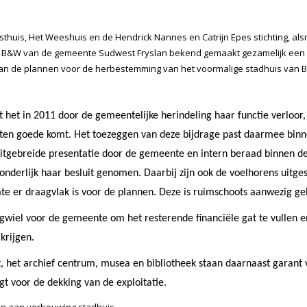
sthuis, Het Weeshuis en de Hendrick Nannes en Catrijn Epes stichting, al
an B&W van de gemeente Sudwest Fryslan bekend gemaakt gezamelijk een
ie van de plannen voor de herbestemming van het voormalige stadhuis van 
at het in 2011 door de gemeentelijke herindeling haar functie verloor
ten goede komt. Het toezeggen van deze bijdrage past daarmee bin
 uitgebreide presentatie door de gemeente en intern beraad binnen d
zonderlijk haar besluit genomen. Daarbij zijn ook de voelhorens uitge
e er draagvlak is voor de plannen. Deze is ruimschoots aanwezig ge
iegwiel voor de gemeente om het resterende financiële gat te vullen e
krijgen.
t, het archief centrum, musea en bibliotheek staan daarnaast garant 
t voor de dekking van de exploitatie.