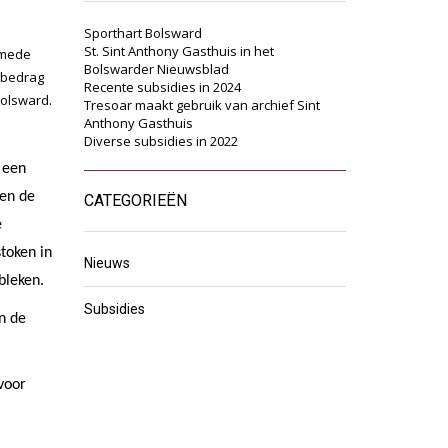
Sporthart Bolsward
St. Sint Anthony Gasthuis in het
smede
Bolswarder Nieuwsblad
 bedrag
Recente subsidies in 2024
Bolsward.
Tresoar maakt gebruik van archief Sint
Anthony Gasthuis
Diverse subsidies in 2022
, een
nen de
CATEGORIEËN
e
stoken in
Nieuws
bleken.
Subsidies
n de
voor