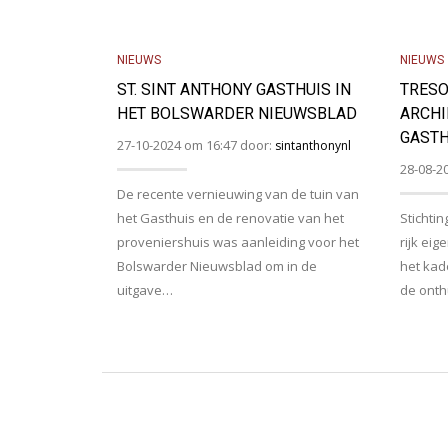
NIEUWS
NIEUWS
ST. SINT ANTHONY GASTHUIS IN
TRESO
HET BOLSWARDER NIEUWSBLAD
ARCHI
GASTH
27-10-2024 om 16:47 door:
sintanthonynl
28-08-2
De recente vernieuwing van de tuin van
het Gasthuis en de renovatie van het
Stichti
proveniershuis was aanleiding voor het
rijk eig
Bolswarder Nieuwsblad om in de
het kad
uitgave…
de onth