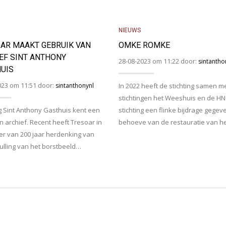
NIEUWS
AR MAAKT GEBRUIK VAN
OMKE ROMKE
EF SINT ANTHONY
28-08-2023 om 11:22 door:
sintantho
UIS
023 om 11:51 door:
sintanthonynl
In 2022 heeft de stichting samen m
stichtingen het Weeshuis en de H
ng Sint Anthony Gasthuis kent een
stichting een flinke bijdrage gegev
en archief. Recent heeft Tresoar in
behoeve van de restauratie van h
er van 200 jaar herdenking van
ulling van het borstbeeld…