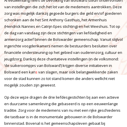
Al eeuwenlang heeft de bevolking van Bolsward steun ondervonden
van instellingen die zich het lot van de medemens aantrokken. Deze
zorg was mogelijk dankzij gegoede burgers die geld en/of goederen
schonken aan de het Sint Anthony Gasthuis, het Armenhuis
(Hendrick Nannes en Catrijn Epes stichting) en het Weeshuis. Tot op
de dag van vandaag zijn deze stichtingen van liefdadigheid en
armenzorg actief binnen de Bolswarder gemeenschap. Vanuit stijlvol
ingerichte voogdenkamers
nemen de bestuurders besluiten over
financiële ondersteuning op het gebied van ouderenzorg, cultuur en
jeugdzorg. Dankzij deze charitatieve instellingen (in de volksmond:
‘de suikeroompjes van Bolsward’)
krijgen diverse initiatieven in
Bolsward een kan
s
van slagen, maar ook belangwekkende zaken
voor de stad kunnen zo tot stand komen die anders wellicht niet
mogelijk zouden zijn geweest.
Op deze wijze dragen de drie liefdesgestichten bij aan een actieve
en duurzame samenleving die gebaseerd is op een eeuwenlange
traditie. Zorg voor de medemens van nu met een rijke geschiedenis
die tastbaar is in de monumentale gebouwen in de Bolswarder
binnenstad. Bovenal is het gemeenschapsleven gebaat bij